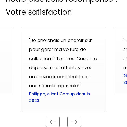
Votre satisfaction
"Je cherchais un endroit sûr
"
pour garer ma voiture de
s
collection à Londres. Carsup a
s
dépassé mes attentes avec
m
R
un service irréprochable et
2
une sécurité optimale!"
Philippe, client Carsup depuis
2023