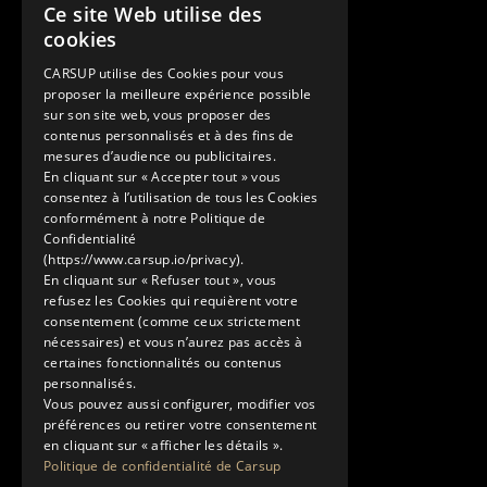
Contact
Ce site Web utilise des
FRENCH
cookies
+33 1 89 47 00 43
ENGLISH
contact@carsup.io
CARSUP utilise des Cookies pour vous
proposer la meilleure expérience possible
Page contact
sur son site web, vous proposer des
contenus personnalisés et à des fins de
Découvrir
mesures d’audience ou publicitaires.
En cliquant sur « Accepter tout » vous
Nos Conciergeries
consentez à l’utilisation de tous les Cookies
Nos services
conformément à notre Politique de
Le Showroom
Confidentialité
(https://www.carsup.io/privacy).
L'univers Carsup
En cliquant sur « Refuser tout », vous
Le carnet de route
refusez les Cookies qui requièrent votre
En savoir plus
consentement (comme ceux strictement
nécessaires) et vous n’aurez pas accès à
Mentions légales
certaines fonctionnalités ou contenus
Politique de confidentialité
personnalisés.
Conditions générales d'utilisation
Vous pouvez aussi configurer, modifier vos
préférences ou retirer votre consentement
en cliquant sur « afficher les détails ».
Politique de confidentialité de Carsup