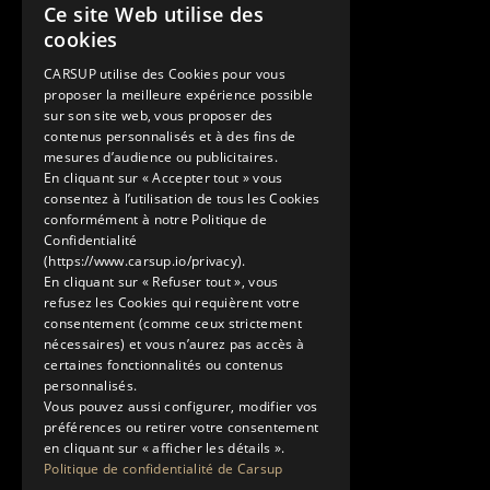
Contact
Ce site Web utilise des
FRENCH
cookies
+33 1 89 47 00 43
ENGLISH
contact@carsup.io
CARSUP utilise des Cookies pour vous
proposer la meilleure expérience possible
Page contact
sur son site web, vous proposer des
contenus personnalisés et à des fins de
Découvrir
mesures d’audience ou publicitaires.
En cliquant sur « Accepter tout » vous
Nos Conciergeries
consentez à l’utilisation de tous les Cookies
Nos services
conformément à notre Politique de
Le Showroom
Confidentialité
(https://www.carsup.io/privacy).
L'univers Carsup
En cliquant sur « Refuser tout », vous
Le carnet de route
refusez les Cookies qui requièrent votre
En savoir plus
consentement (comme ceux strictement
nécessaires) et vous n’aurez pas accès à
Mentions légales
certaines fonctionnalités ou contenus
Politique de confidentialité
personnalisés.
Conditions générales d'utilisation
Vous pouvez aussi configurer, modifier vos
préférences ou retirer votre consentement
en cliquant sur « afficher les détails ».
Politique de confidentialité de Carsup