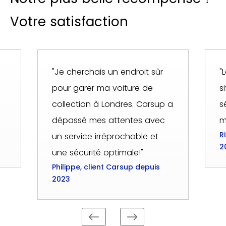
Votre satisfaction
"Je cherchais un endroit sûr
"
pour garer ma voiture de
s
collection à Londres. Carsup a
s
dépassé mes attentes avec
m
R
un service irréprochable et
2
une sécurité optimale!"
Philippe, client Carsup depuis
2023