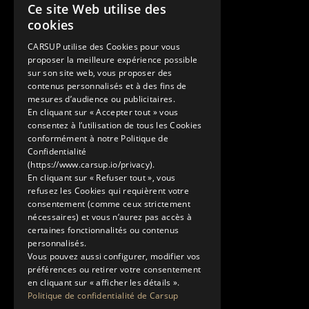
Contact
Ce site Web utilise des
FRENCH
cookies
+33 1 89 47 00 43
ENGLISH
contact@carsup.io
CARSUP utilise des Cookies pour vous
proposer la meilleure expérience possible
Page contact
sur son site web, vous proposer des
contenus personnalisés et à des fins de
Découvrir
mesures d’audience ou publicitaires.
En cliquant sur « Accepter tout » vous
Nos Conciergeries
consentez à l’utilisation de tous les Cookies
Nos services
conformément à notre Politique de
Le Showroom
Confidentialité
(https://www.carsup.io/privacy).
L'univers Carsup
En cliquant sur « Refuser tout », vous
Le carnet de route
refusez les Cookies qui requièrent votre
En savoir plus
consentement (comme ceux strictement
nécessaires) et vous n’aurez pas accès à
Mentions légales
certaines fonctionnalités ou contenus
Politique de confidentialité
personnalisés.
Conditions générales d'utilisation
Vous pouvez aussi configurer, modifier vos
préférences ou retirer votre consentement
en cliquant sur « afficher les détails ».
Politique de confidentialité de Carsup