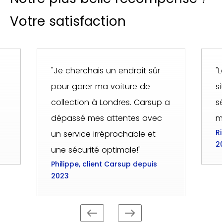
Votre satisfaction
"Je cherchais un endroit sûr
"
pour garer ma voiture de
s
collection à Londres. Carsup a
s
dépassé mes attentes avec
m
R
un service irréprochable et
2
une sécurité optimale!"
Philippe, client Carsup depuis
2023