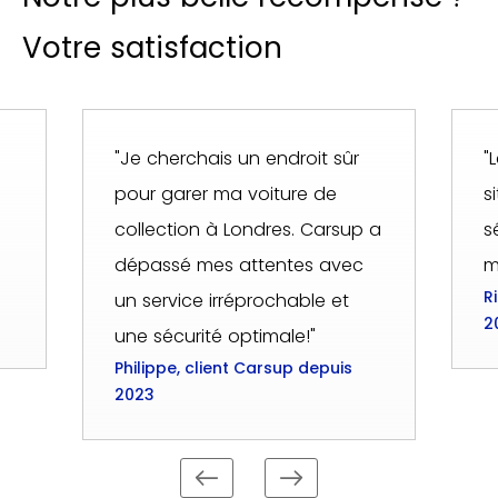
Votre satisfaction
"Je cherchais un endroit sûr
"
pour garer ma voiture de
s
collection à Londres. Carsup a
s
dépassé mes attentes avec
m
R
un service irréprochable et
2
une sécurité optimale!"
Philippe, client Carsup depuis
2023