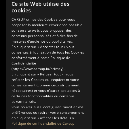
Contact
Ce site Web utilise des
FRENCH
cookies
+33 1 89 47 00 43
ENGLISH
contact@carsup.io
CARSUP utilise des Cookies pour vous
proposer la meilleure expérience possible
Page contact
sur son site web, vous proposer des
contenus personnalisés et à des fins de
Découvrir
mesures d’audience ou publicitaires.
En cliquant sur « Accepter tout » vous
Nos Conciergeries
consentez à l’utilisation de tous les Cookies
Nos services
conformément à notre Politique de
Le Showroom
Confidentialité
(https://www.carsup.io/privacy).
L'univers Carsup
En cliquant sur « Refuser tout », vous
Le carnet de route
refusez les Cookies qui requièrent votre
En savoir plus
consentement (comme ceux strictement
nécessaires) et vous n’aurez pas accès à
Mentions légales
certaines fonctionnalités ou contenus
Politique de confidentialité
personnalisés.
Conditions générales d'utilisation
Vous pouvez aussi configurer, modifier vos
préférences ou retirer votre consentement
en cliquant sur « afficher les détails ».
Politique de confidentialité de Carsup